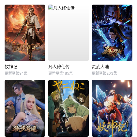
牧神记
凡人修仙传
灵武大陆
更新至第94集
更新至第185集
更新至第203集