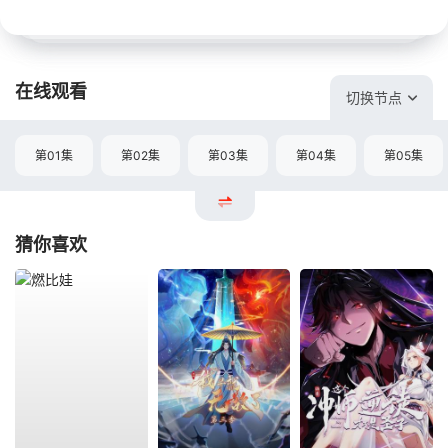
在线观看
切换节点
第01集
第02集
第03集
第04集
第05集
猜你喜欢