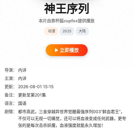
神王序列
本片由茶杯狐cupfox提供播放
动漫
2025
大陆
立即播放
导演：
内详
主演：
内详
更新：
2026-08-01 15:15
备注：
更新至第201集
语言：
国语
剧情：
都市高武，三金穿越异世界觉醒最强序列003“鲜血君王”，
不仅可以无视一切痛觉，还可以将血液变成任何武器，更夸
张的是每次击杀妖魔，血液强度就能永久增加！