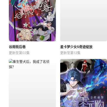
谷雨街后巷
星卡梦少女5奇迹绽放
更新至第02集
更新至第12集