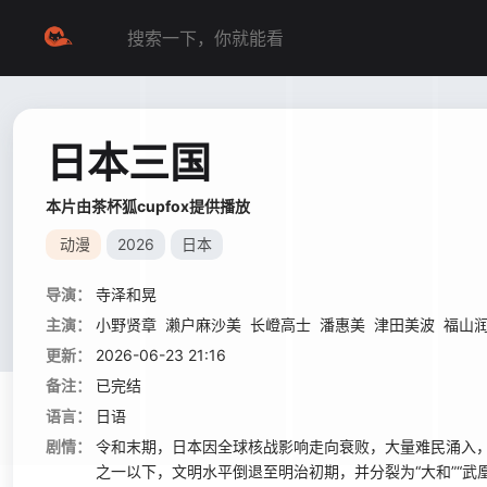
日本三国
本片由茶杯狐cupfox提供播放
动漫
2026
日本
导演：
寺泽和晃
主演：
小野贤章
濑户麻沙美
长嶝高士
潘惠美
津田美波
福山
更新：
2026-06-23 21:16
备注：
已完结
语言：
日语
剧情：
令和末期，日本因全球核战影响走向衰败，大量难民涌入
之一以下，文明水平倒退至明治初期，并分裂为“大和”“武凰”