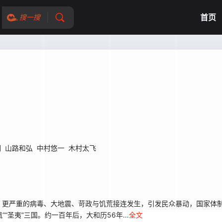
首页
搜一搜
润
山路和弘
中村悠一
木村太飞
，更严重的病毒、大地震、苛政与饥荒接连发生，引发民众暴动，国家体
“圣夷”三国。约一百年后，大和历56年...
全文