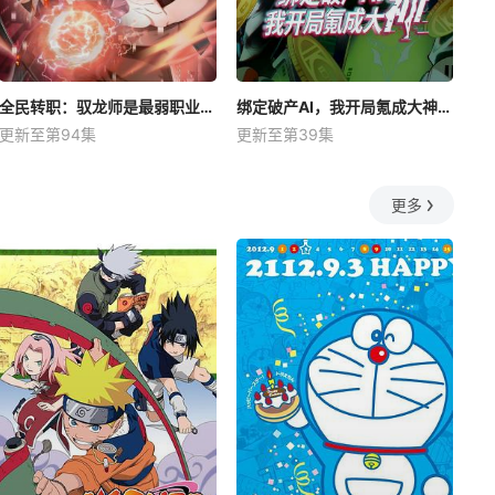
全民转职：驭龙师是最弱职业？动态漫
绑定破产AI，我开局氪成大神动态漫
更新至第94集
更新至第39集
更多