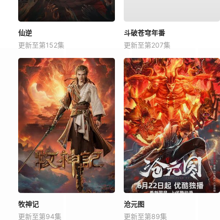
仙逆
斗破苍穹年番
更新至第152集
更新至第207集
牧神记
沧元图
更新至第94集
更新至第89集