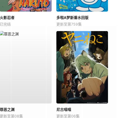
火影忍者
多啦A梦新番水田版
已完结
更新至第759集
罪恶之渊
尼古喵喵
更新至第08集
更新至第06集