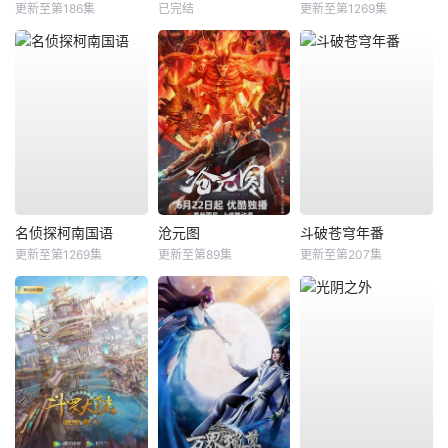
更新至第186集
已完结
更新至第1269集
名侦探柯南国语
沧元图
斗破苍穹年番
更新至第1269集
更新至第89集
更新至第207集