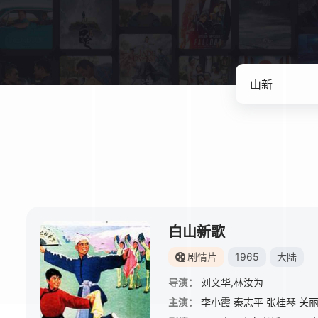
白山新歌
剧情片
1965
大陆
导演：
刘文华,林汝为
主演：
李小霞
秦志平
张桂琴
关