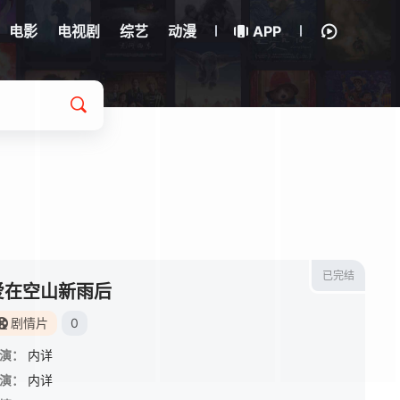
电影
电视剧
综艺
动漫
APP
已完结
爱在空山新雨后
剧情片
0
演：
内详
演：
内详