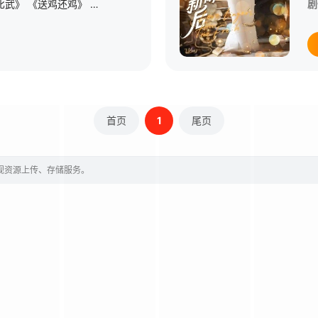
由《小车老板》 《双比武》 《送鸡还鸡》 《闹碾房》等四个小节目组成。这些节目有单出头，二人转拉场戏，用不同的形式，歌唱了东北农村的新人新事新风尚，歌唱了民兵苦练杀敌本领，紧握手中枪和军爱民 民拥军的革命优良传统。
剧
首页
1
尾页
影视资源上传、存储服务。