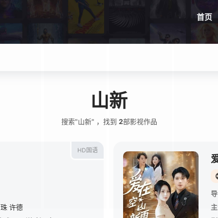
首页
山新
搜索"山新" ，找到
2
部影视作品
HD国语
导
丽珠
许德
主