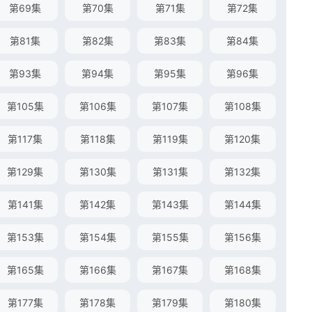
第69集
第70集
第71集
第72集
第81集
第82集
第83集
第84集
第93集
第94集
第95集
第96集
第105集
第106集
第107集
第108集
第117集
第118集
第119集
第120集
第129集
第130集
第131集
第132集
第141集
第142集
第143集
第144集
第153集
第154集
第155集
第156集
第165集
第166集
第167集
第168集
第177集
第178集
第179集
第180集