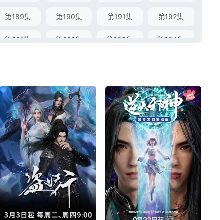
第189集
第190集
第191集
第192集
第201集
第202集
第203集
第204集
第213集
第214集
第215集
第216集
第225集
第226集
第227集
第228集
第237集
第238集
第239集
第240集
第249集
第250集
第251集
第252集
第261集
第262集
第263集
第264集
第273集
第274集
第275集
第276集
第285集
第286集
第287集
第288集