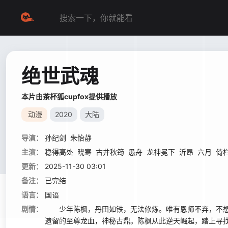
绝世武魂
本片由茶杯狐cupfox提供播放
动漫
2020
大陆
导演：
孙纪剑
朱怡静
主演：
稳得高处
晓寒
古井秋筠
愚舟
龙神冕下
沂昂
六月
倚
更新：
2025-11-30 03:01
备注：
已完结
语言：
国语
剧情：
少年陈枫，丹田如铁，无法修炼。唯有恩师不弃，不想
遗留的至尊龙血，神秘古鼎。陈枫从此逆天崛起，踏上寻