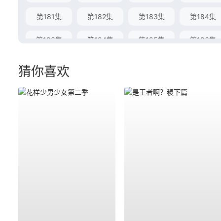
第181集
第182集
第183集
第184集
第193集
第194集
第195集
第196集
第205集
第206集
第207集
第208集
猜你喜欢
第217集
第218集
第219集
第220集
第229集
第230集
第231集
第232集
第241集
第242集
第243集
第244集
第253集
第254集
第255集
第256集
第265集
第266集
第267集
第268集
第277集
第278集
第279集
第280集