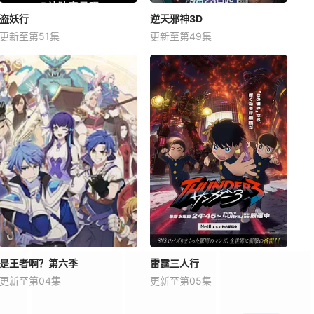
第297集
第298集
第299集
第300集
盗妖行
逆天邪神3D
更新至第51集
更新至第49集
第309集
第310集
第311集
第312集
第321集
第322集
第323集
第324集
第333集
第334集
第335集
第336集
第345集
第346集
第347集
第348集
第357集
第358集
第359集
第360集
第369集
第370集
第371集
第372集
第381集
第382集
第383集
第384集
是王者啊？第六季
雷霆三人行
第393集
第394集
第395集
第396集
更新至第04集
更新至第05集
第405集
第406集
第407集
第408集