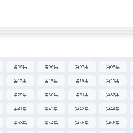
第05集
第06集
第07集
第08集
第17集
第18集
第19集
第20集
第29集
第30集
第31集
第32集
第41集
第42集
第43集
第44集
第53集
第54集
第55集
第56集