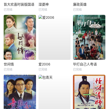
皆大欢喜时装版国语
湿婆神
廉政英雄
已完结
已完结
已完结
世间情
爱2006
毕打自己人粤语
已完结
已完结
已完结