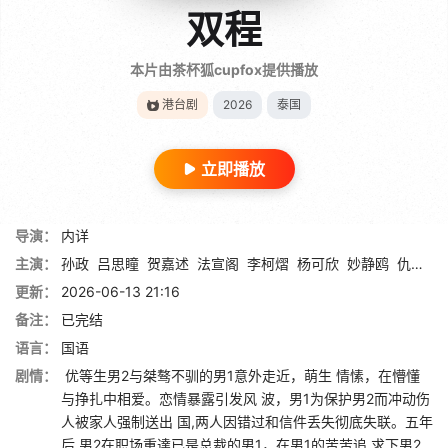
双程
本片由茶杯狐cupfox提供播放
港台剧
2026
泰国
立即播放
导演：
内详
主演：
孙政
吕思瞳
贺嘉述
法宣阁
李柯熠
杨可欣
妙静鸥
仇梓屹
更新：
2026-06-13 21:16
备注：
已完结
语言：
国语
剧情：
优等生男2与桀骜不驯的男1意外走近，萌生 情愫，在懵懂
与挣扎中相爱。恋情暴露引发风 波，男1为保护男2而冲动伤
人被家人强制送出 国,两人因错过和信件丢失彻底失联。五年
后 男2在职场重達已是总裁的男1，在男1的苦苦追 求下男2