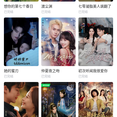
想你的第七个春日
渡尘渊
七零凝脂美人飒翻了
已完结
已完结
已完结
她的蜜刃
仲夏夜之吻
初次听闻我很爱你
已完结
已完结
已完结