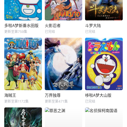
多啦A梦新番水田版
火影忍者
斗罗大陆
更新至第759集
已完结
已完结
海贼王
万界独尊
哆啦A梦大山版
更新至第1172集
更新至第471集
已完结