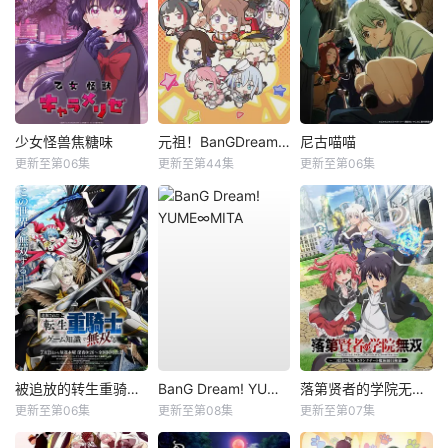
少女怪兽焦糖味
元祖！BanGDream酱
尼古喵喵
更新至第06集
更新至第44集
更新至第06集
被追放的转生重骑士用游戏知识开无双
BanG Dream! YUME∞MITA
落第贤者的学院无双第二回转生，S等级作弊魔术师冒险记
更新至第06集
更新至第08集
更新至第07集