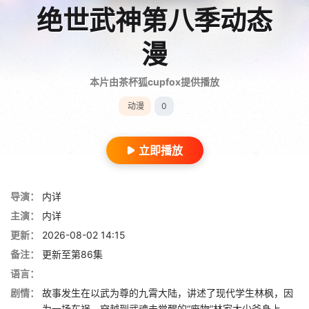
绝世武神第八季动态
漫
本片由茶杯狐cupfox提供播放
动漫
0
立即播放
导演：
内详
主演：
内详
更新：
2026-08-02 14:15
备注：
更新至第86集
语言：
剧情：
故事发生在以武为尊的九霄大陆，讲述了现代学生林枫，因
为一场车祸，穿越到武魂未觉醒的“废物”林家大少爷身上。